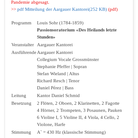
Pandemie abgesagt.
>>
pdf
Mitteilung der Aargauer Kantorei
(
252 KB
)
(pdf)
Programm
Louis Sohr (1784-1859)
Passionsoratorium «Des Heilands letzte
Stunden»
Veranstalter
Aargauer Kantorei
Ausführende
Aargauer Kantorei
Collegium Vocale Grossmünster
Stephanie Pfeffer | Sopran
Stefan Wieland | Altus
Richard Resch | Tenor
Daniel Pérez | Bass
Leitung
Kantor Daniel Schmid
Besetzung
2 Flöten, 2 Oboen, 2 Klarinetten, 2 Fagotte
4 Hörner, 2 Trompeten, 3 Posaunen, Pauken
6 Violine I, 5 Violine II, 4 Viola, 4 Cello, 2
Violone, Harfe
Stimmung
A` = 430 Hz (klassische Stimmung)