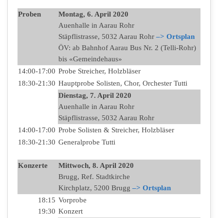
Proben
Montag, 6. April 2020
Auenhalle in Aarau Rohr
Stäpflistrasse, 5032 Aarau Rohr
–> Ortsplan
ÖV: ab Bahnhof Aarau Bus Nr. 2 (Telli-Rohr)
bis «Gemeindehaus»
14:00-17:00
Probe Streicher, Holzbläser
18:30-21:30
Hauptprobe Solisten, Chor, Orchester Tutti
Dienstag, 7. April 2020
Auenhalle in Aarau Rohr
Stäpflistrasse, 5032 Aarau Rohr
14:00-17:00
Probe Solisten & Streicher, Holzbläser
18:30-21:30
Generalprobe Tutti
Konzerte
Mittwoch, 8. April 2020
Brugg, Ref. Stadtkirche
Kirchplatz, 5200 Brugg
–> Ortsplan
18:15
Vorprobe
19:30
Konzert