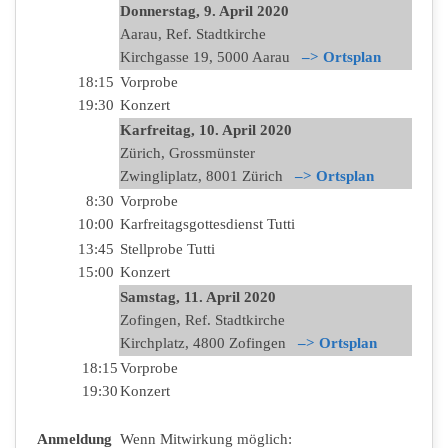
Donnerstag, 9. April 2020
Aarau, Ref. Stadtkirche
Kirchgasse 19, 5000 Aarau
–> Ortsplan
18:15
Vorprobe
19:30
Konzert
Karfreitag, 10. April 2020
Zürich, Grossmünster
Zwingliplatz, 8001 Zürich
–> Ortsplan
8:30
Vorprobe
10:00
Karfreitagsgottesdienst Tutti
13:45
Stellprobe Tutti
15:00
Konzert
Samstag, 11. April 2020
Zofingen, Ref. Stadtkirche
Kirchplatz, 4800 Zofingen
–> Ortsplan
18:15
Vorprobe
19:30
Konzert
Anmeldung
Wenn Mitwirkung möglich: