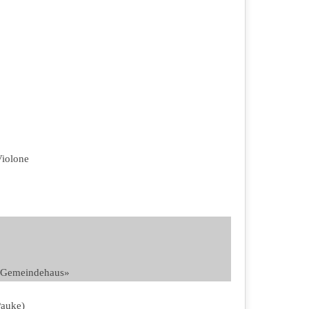
Violone
 «Gemeindehaus»
Pauke)