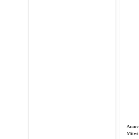
Anmel
Mitw