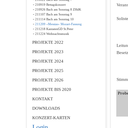
Verans
210919 Bettagskonzert
210926 Bach am Sonntag 8 ZHdK
211107 Bach am Sonntag 9
Solist
211114 Bach am Sonntag 10
211209 «Messias» Mozart-Fassung
211218 KantatenGD St.Peter
211224 Weihnachtsmusik
PROJEKTE 2022
Leitu
PROJEKTE 2023
Beset
PROJEKTE 2024
PROJEKTE 2025
Stimm
PROJEKTE 2026
PROJEKTE BIS 2020
Prob
KONTAKT
DOWNLOADS
KONZERT-KARTEN
Login