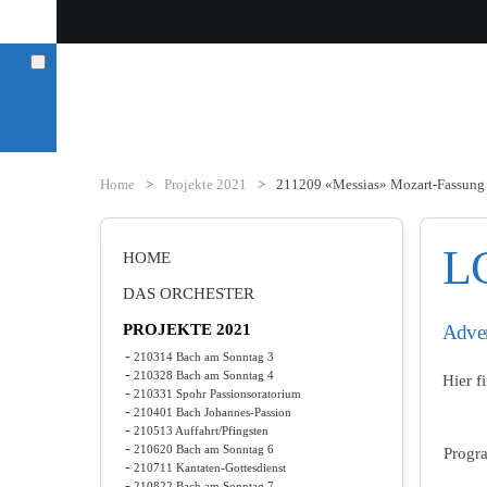
Zum Hauptinhalt springen
Home
Projekte 2021
211209 «Messias» Mozart-Fassung
LC
HOME
DAS ORCHESTER
PROJEKTE 2021
Adven
210314 Bach am Sonntag 3
210328 Bach am Sonntag 4
Hier f
210331 Spohr Passionsoratorium
210401 Bach Johannes-Passion
210513 Auffahrt/Pfingsten
210620 Bach am Sonntag 6
Prog
210711 Kantaten-Gottesdienst
210822 Bach am Sonntag 7