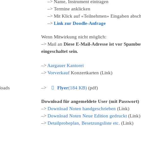
–> Name, Instrument eintragen
–> Termine anklicken
–> Mit Klick auf «Teilnehmen» Eingaben absch
–>
Link zur Doodle-Anfrage
Wenn Mitwirkung nicht möglich:
–> Mail an
Diese E-Mail-Adresse ist vor Spambo
eingeschaltet sein.
–>
Aargauer Kantorei
–>
Vorverkauf
Konzertkarten (Link)
pdf
oads
–>
Flyer
(
184 KB
)
(pdf)
Download für angemeldete User (mit Passwort)
–>
Download Noten handgeschrieben
(Link)
–>
Download Noten Neue Edition gedruckt
(Link)
–>
Detailprobeplan, Besetzungsliste etc.
(Link)