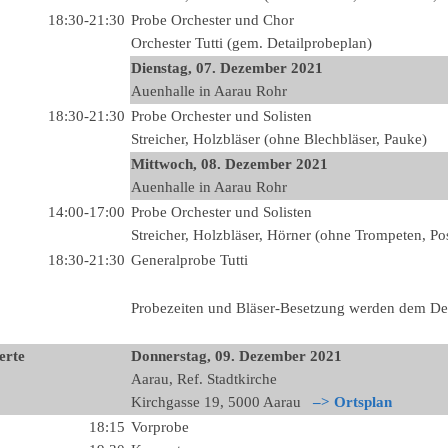
18:30-21:30
Probe Orchester und Chor
Orchester Tutti (gem. Detailprobeplan)
Dienstag, 07.
Dezember
2021
Auenhalle in Aarau Rohr
18:30-21:30
Probe Orchester und Solisten
Streicher, Holzbläser (ohne Blechbläser, Pauke)
Mittwoch, 08
.
Dezember
2021
Auenhalle in Aarau Rohr
14:00-17:00
Probe Orchester und Solisten
Streicher, Holzbläser, Hörner (ohne Trompeten, P
18:30-21:30
Generalprobe Tutti
Probezeiten und Bläser-Besetzung werden dem Det
erte
Donnerstag, 09
.
Dezember
2021
Aarau, Ref. Stadtkirche
Kirchgasse 19, 5000 Aarau
–> Ortsplan
18:15
Vorprobe