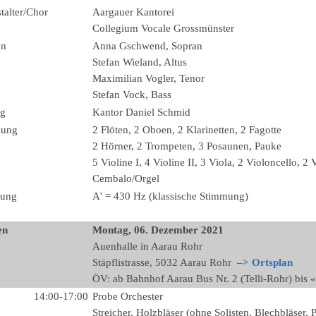
talter/Chor
Aargauer Kantorei
Collegium Vocale Grossmünster
en
Anna Gschwend, Sopran
Stefan Wieland, Altus
Maximilian Vogler, Tenor
Stefan Vock, Bass
ng
Kantor Daniel Schmid
zung
2 Flöten, 2 Oboen, 2 Klarinetten, 2 Fagotte
2 Hörner, 2 Trompeten, 3 Posaunen, Pauke
5 Violine I, 4 Violine II, 3 Viola, 2 Violoncello, 2 
Cembalo/Orgel
ung
A' = 430 Hz (klassische Stimmung)
en
Montag, 06. Dezember 2021
Auenhalle in Aarau Rohr
Stäpflistrasse, 5032 Aarau Rohr
–> Ortsplan
ÖV: ab Bahnhof Aarau Bus Nr. 2 (Telli-Rohr) bis
14:00-17:00
Probe Orchester
Streicher, Holzbläser (ohne Solisten, Blechbläser, 