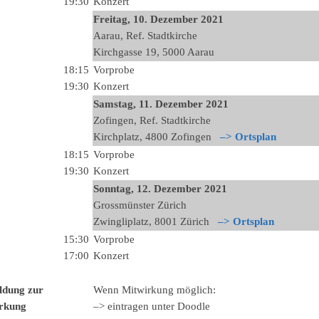
19:30
Konzert
Freitag, 10. Dezember 2021
Aarau, Ref. Stadtkirche
Kirchgasse 19, 5000 Aarau
18:15
Vorprobe
19:30
Konzert
Samstag, 11
.
Dezember
2021
Zofingen, Ref. Stadtkirche
Kirchplatz, 4800 Zofingen
–> Ortsplan
18:15
Vorprobe
19:30
Konzert
Sonntag, 12
.
Dezember
2021
Grossmünster Zürich
Zwingliplatz, 8001 Zürich
–> Ortsplan
15:30
Vorprobe
17:00
Konzert
dung zur
Wenn Mitwirkung möglich:
irkung
–> eintragen unter Doodle