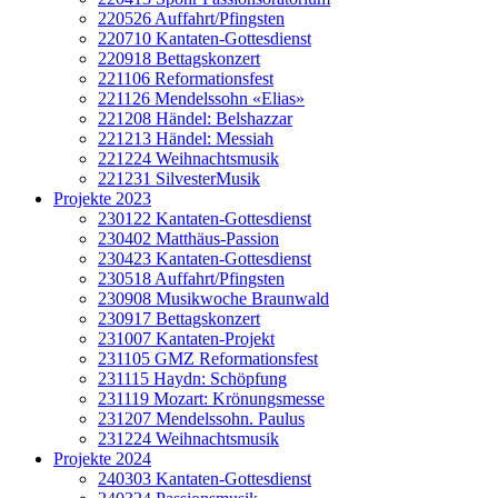
220526 Auffahrt/Pfingsten
220710 Kantaten-Gottesdienst
220918 Bettagskonzert
221106 Reformationsfest
221126 Mendelssohn «Elias»
221208 Händel: Belshazzar
221213 Händel: Messiah
221224 Weihnachtsmusik
221231 SilvesterMusik
Projekte 2023
230122 Kantaten-Gottesdienst
230402 Matthäus-Passion
230423 Kantaten-Gottesdienst
230518 Auffahrt/Pfingsten
230908 Musikwoche Braunwald
230917 Bettagskonzert
231007 Kantaten-Projekt
231105 GMZ Reformationsfest
231115 Haydn: Schöpfung
231119 Mozart: Krönungsmesse
231207 Mendelssohn. Paulus
231224 Weihnachtsmusik
Projekte 2024
240303 Kantaten-Gottesdienst