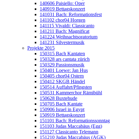
140606 Paisiello: Oper
140919 Bettagskonzert
141031 Bach: Reformationsfest
141102 chor04 Horgen
141115 Vivaldi: Classicanto
141211 Bach: Magnificat
141224 Weihnachtsoratorium
141231 Silvestermusik
Projekte 2015
150315 Bach Kantaten
150328 ars cantata zürich
150329 Passionsmusik
150401 Loewe: Jan Hus
150405 chor04 Ostern
150412 SKGB Händel
150514 Auffahrt/Pfingsten
150531 Kammerchor Rämibühl
150628 Buxtehude
150705 Bach Kantate
150906 Israel in Egypt
150919 Bettagskonzert
151101 Bach: Reformationssonntag
151103 Judas Maccabäus (Egg)
151127 Classicanto Telemann
151210 Judas Maccabäus (AGK)