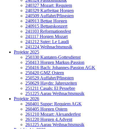
240324 Passionsmusik
240327 Mozart: Requiem
240329 Karfreitag Horgen
240509 Auffahrt/Pfingsten
240913 Bettag Horgen
240915 Bettagskonzert
241103 Reformationsfest
241117 Horgen Mozart
241212 Suter: Le Laudi
241224 Weihnachtsmusik
Projekte 2025
250330 Kantaten-Gottesdienst
250413 Horgen Markus-Passion
250416 Bach: Johannes-Passion AGK
250420 GMZ Ostern
250529 Auffahrt/Pfingsten
250629 Haydn: Jahreszeiten
251211 Casals: El Pessebre
251225 Aarau Weihnachtsmusik
Projekte 2026
260401 Suppe: Requiem AGK
260405 Horgen Ostern
261210 Mozart: Alexanderfest
261220 Horgen 4.Advent
261225 Aarau Weihnachtsmusik