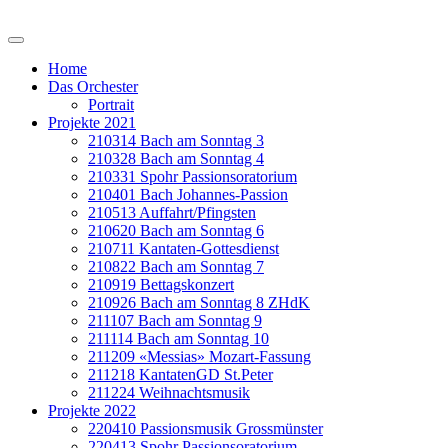
Zum Hauptinhalt springen
Home
Das Orchester
Portrait
Projekte 2021
210314 Bach am Sonntag 3
210328 Bach am Sonntag 4
210331 Spohr Passionsoratorium
210401 Bach Johannes-Passion
210513 Auffahrt/Pfingsten
210620 Bach am Sonntag 6
210711 Kantaten-Gottesdienst
210822 Bach am Sonntag 7
210919 Bettagskonzert
210926 Bach am Sonntag 8 ZHdK
211107 Bach am Sonntag 9
211114 Bach am Sonntag 10
211209 «Messias» Mozart-Fassung
211218 KantatenGD St.Peter
211224 Weihnachtsmusik
Projekte 2022
220410 Passionsmusik Grossmünster
220413 Spohr Passionsoratorium