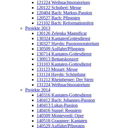
121224 Weihnachtsoratorium
120122 Schubert: Messe
120404 Bach: Markus-Passion
120527 Bach: Pfingsten
121102 Bach: Reformationsfest
Projekte 2013
130126 Zelenka Magnificat
130324 KantatenGottesdienst
130327 Haydn: Passionsoratorium
130509 Auffahrt/Pfingsten
130714 Kantaten-Gottesdienst
130913 Bettagskonzert
131103 Kantaten-Gottesdienst
131123 Mozart: Messe
131124 Haydn: Schöpfung
131212 Rheinberger: Der Stern
131224 Weihnachtsoratorium
Projekte 2014
140316 Kantaten-Gottesdienst
140412 Bach: Johannes-Passion
140413 Lukas-Passion
140416 Suppé: Requiem
140509 Monteverdi: Oper
140518 Graupner: Kantaten
140529 Auffahrt/Pfingsten