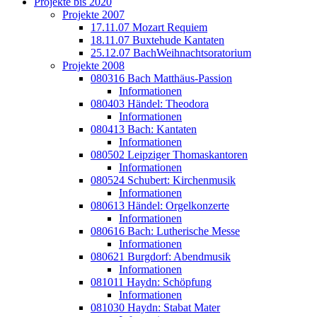
Projekte bis 2020
Projekte 2007
17.11.07 Mozart Requiem
18.11.07 Buxtehude Kantaten
25.12.07 BachWeihnachtsoratorium
Projekte 2008
080316 Bach Matthäus-Passion
Informationen
080403 Händel: Theodora
Informationen
080413 Bach: Kantaten
Informationen
080502 Leipziger Thomaskantoren
Informationen
080524 Schubert: Kirchenmusik
Informationen
080613 Händel: Orgelkonzerte
Informationen
080616 Bach: Lutherische Messe
Informationen
080621 Burgdorf: Abendmusik
Informationen
081011 Haydn: Schöpfung
Informationen
081030 Haydn: Stabat Mater