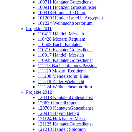
100711 KantatenGottesdienst
100911 Hochzeit Grossmünster
100918 Händel: Te Deum
101209 Händel: Israel in Aegypten
101224 Weihnachtsoratorium
Projekte 2011
110417 Händel: Messiah
110420 Mozart: Requiem
110509 Bach: Kantaten
110710 KantatenGottesdienst
110917 Händel: Messiah
110925 KantatenGottesdienst
111113 Bach: Johannes-Passion
111120 Mozart: Requiem
111208 Mendelssohn: Elias
111218 Zäller Wiehnacht
111224 Weihnachtsoratorium
Projekte 2012
120318 KantatenGottesdienst
120630 Purcell Oper
120708 KantatenGottesdienst
120914 Haydn Bettag
121124 Holzbauer: Messe
121125 KantatenGottesdienst
121213 Händel: Solomon