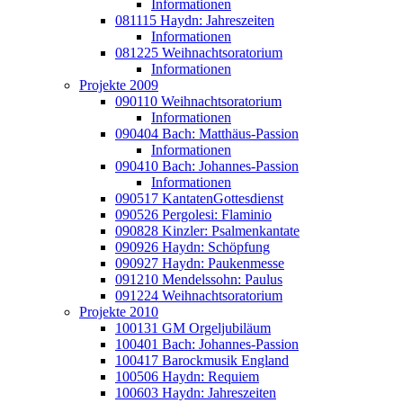
Informationen
081115 Haydn: Jahreszeiten
Informationen
081225 Weihnachtsoratorium
Informationen
Projekte 2009
090110 Weihnachtsoratorium
Informationen
090404 Bach: Matthäus-Passion
Informationen
090410 Bach: Johannes-Passion
Informationen
090517 KantatenGottesdienst
090526 Pergolesi: Flaminio
090828 Kinzler: Psalmenkantate
090926 Haydn: Schöpfung
090927 Haydn: Paukenmesse
091210 Mendelssohn: Paulus
091224 Weihnachtsoratorium
Projekte 2010
100131 GM Orgeljubiläum
100401 Bach: Johannes-Passion
100417 Barockmusik England
100506 Haydn: Requiem
100603 Haydn: Jahreszeiten