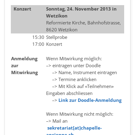
Konzert
Sonntag, 24. November 2013 in
Wetzikon
Reformierte Kirche, Bahnhofstrasse,
8620 Wetzikon
15:30
Stellprobe
17:00
Konzert
Anmeldung
Wenn Mitwirkung möglich:
zur
–> eintragen unter Doodle
Mitwirkung
–> Name, Instrument eintragen
–> Termine anklicken
–> Mit Klick auf «Teilnehmen»
Eingaben abschliessen
–>
Link zur Doodle-Anmeldung
Wenn Mitwirkung nicht möglich:
–> Mail an
sekretariat[at]chapelle-
ancienne.ch