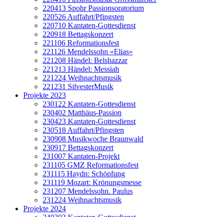
220413 Spohr Passionsoratorium
220526 Auffahrt/Pfingsten
220710 Kantaten-Gottesdienst
220918 Bettagskonzert
221106 Reformationsfest
221126 Mendelssohn «Elias»
221208 Händel: Belshazzar
221213 Händel: Messiah
221224 Weihnachtsmusik
221231 SilvesterMusik
Projekte 2023
230122 Kantaten-Gottesdienst
230402 Matthäus-Passion
230423 Kantaten-Gottesdienst
230518 Auffahrt/Pfingsten
230908 Musikwoche Braunwald
230917 Bettagskonzert
231007 Kantaten-Projekt
231105 GMZ Reformationsfest
231115 Haydn: Schöpfung
231119 Mozart: Krönungsmesse
231207 Mendelssohn. Paulus
231224 Weihnachtsmusik
Projekte 2024