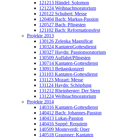
121213 Händel: Solomon
121224 Weihnachtsoratorium
120122 Schubert: Messe
120404 Bach: Markus-Passion
120527 Bach: Pfingsten
121102 Bach: Reformationsfest
Projekte 2013
130126 Zelenka Magnificat
130324 KantatenGottesdienst
130327 Haydn: Passionsoratorium
130509 Auffahrt/Pfingsten
130714 Kantaten-Gottesdienst
130913 Bettagskonzert
131103 Kantaten-Gottesdienst
131123 Mozart: Messe
131124 Haydn: Schöpfung
131212 Rheinberger: Der Stern
131224 Weihnachtsoratorium
Projekte 2014
140316 Kantaten-Gottesdienst
140412 Bach: Johannes-Passion
140413 Lukas-Passion
140416 Suppé: Requiem
140509 Monteverdi: Oper
140518 Graupner: Kantaten