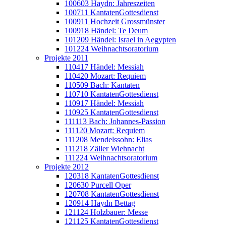
100603 Haydn: Jahreszeiten
100711 KantatenGottesdienst
100911 Hochzeit Grossmünster
100918 Händel: Te Deum
101209 Händel: Israel in Aegypten
101224 Weihnachtsoratorium
Projekte 2011
110417 Händel: Messiah
110420 Mozart: Requiem
110509 Bach: Kantaten
110710 KantatenGottesdienst
110917 Händel: Messiah
110925 KantatenGottesdienst
111113 Bach: Johannes-Passion
111120 Mozart: Requiem
111208 Mendelssohn: Elias
111218 Zäller Wiehnacht
111224 Weihnachtsoratorium
Projekte 2012
120318 KantatenGottesdienst
120630 Purcell Oper
120708 KantatenGottesdienst
120914 Haydn Bettag
121124 Holzbauer: Messe
121125 KantatenGottesdienst