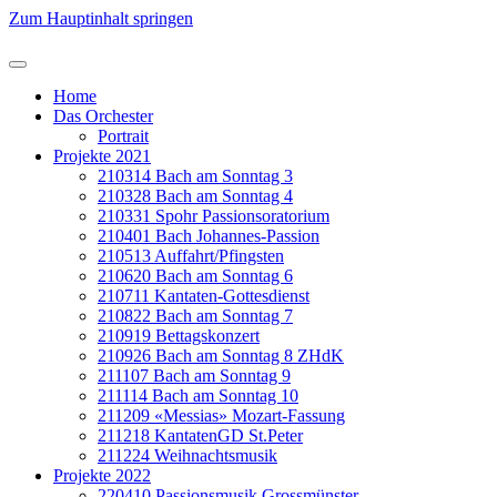
Zum Hauptinhalt springen
Home
Das Orchester
Portrait
Projekte 2021
210314 Bach am Sonntag 3
210328 Bach am Sonntag 4
210331 Spohr Passionsoratorium
210401 Bach Johannes-Passion
210513 Auffahrt/Pfingsten
210620 Bach am Sonntag 6
210711 Kantaten-Gottesdienst
210822 Bach am Sonntag 7
210919 Bettagskonzert
210926 Bach am Sonntag 8 ZHdK
211107 Bach am Sonntag 9
211114 Bach am Sonntag 10
211209 «Messias» Mozart-Fassung
211218 KantatenGD St.Peter
211224 Weihnachtsmusik
Projekte 2022
220410 Passionsmusik Grossmünster