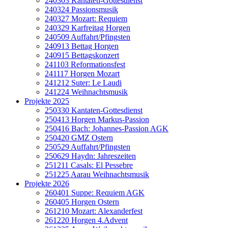
240303 Kantaten-Gottesdienst
240324 Passionsmusik
240327 Mozart: Requiem
240329 Karfreitag Horgen
240509 Auffahrt/Pfingsten
240913 Bettag Horgen
240915 Bettagskonzert
241103 Reformationsfest
241117 Horgen Mozart
241212 Suter: Le Laudi
241224 Weihnachtsmusik
Projekte 2025
250330 Kantaten-Gottesdienst
250413 Horgen Markus-Passion
250416 Bach: Johannes-Passion AGK
250420 GMZ Ostern
250529 Auffahrt/Pfingsten
250629 Haydn: Jahreszeiten
251211 Casals: El Pessebre
251225 Aarau Weihnachtsmusik
Projekte 2026
260401 Suppe: Requiem AGK
260405 Horgen Ostern
261210 Mozart: Alexanderfest
261220 Horgen 4.Advent