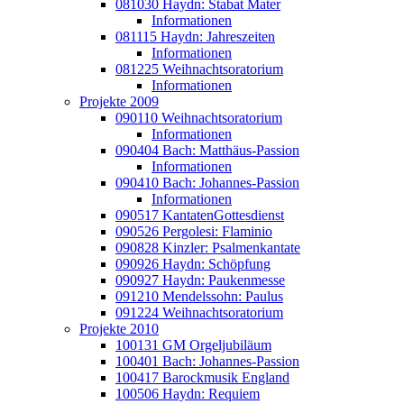
081030 Haydn: Stabat Mater
Informationen
081115 Haydn: Jahreszeiten
Informationen
081225 Weihnachtsoratorium
Informationen
Projekte 2009
090110 Weihnachtsoratorium
Informationen
090404 Bach: Matthäus-Passion
Informationen
090410 Bach: Johannes-Passion
Informationen
090517 KantatenGottesdienst
090526 Pergolesi: Flaminio
090828 Kinzler: Psalmenkantate
090926 Haydn: Schöpfung
090927 Haydn: Paukenmesse
091210 Mendelssohn: Paulus
091224 Weihnachtsoratorium
Projekte 2010
100131 GM Orgeljubiläum
100401 Bach: Johannes-Passion
100417 Barockmusik England
100506 Haydn: Requiem