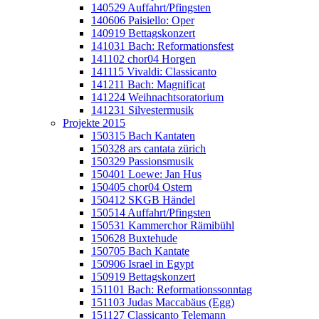
140529 Auffahrt/Pfingsten
140606 Paisiello: Oper
140919 Bettagskonzert
141031 Bach: Reformationsfest
141102 chor04 Horgen
141115 Vivaldi: Classicanto
141211 Bach: Magnificat
141224 Weihnachtsoratorium
141231 Silvestermusik
Projekte 2015
150315 Bach Kantaten
150328 ars cantata zürich
150329 Passionsmusik
150401 Loewe: Jan Hus
150405 chor04 Ostern
150412 SKGB Händel
150514 Auffahrt/Pfingsten
150531 Kammerchor Rämibühl
150628 Buxtehude
150705 Bach Kantate
150906 Israel in Egypt
150919 Bettagskonzert
151101 Bach: Reformationssonntag
151103 Judas Maccabäus (Egg)
151127 Classicanto Telemann