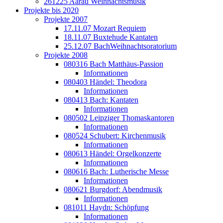
261225 Aarau Weihnachtsmusik
Projekte bis 2020
Projekte 2007
17.11.07 Mozart Requiem
18.11.07 Buxtehude Kantaten
25.12.07 BachWeihnachtsoratorium
Projekte 2008
080316 Bach Matthäus-Passion
Informationen
080403 Händel: Theodora
Informationen
080413 Bach: Kantaten
Informationen
080502 Leipziger Thomaskantoren
Informationen
080524 Schubert: Kirchenmusik
Informationen
080613 Händel: Orgelkonzerte
Informationen
080616 Bach: Lutherische Messe
Informationen
080621 Burgdorf: Abendmusik
Informationen
081011 Haydn: Schöpfung
Informationen