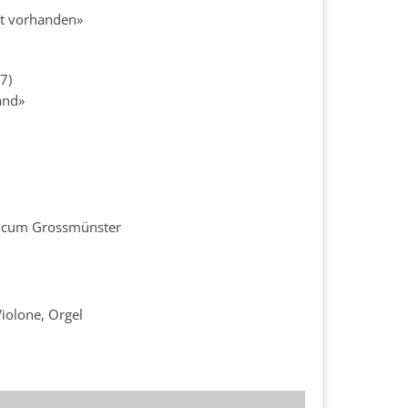
st vorhanden»
7)
and»
sicum Grossmünster
Violone, Orgel