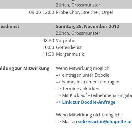
Zürich, Grossmünster
09:00-12:00
Probe Chor, Streicher, Orgel
esdienst
Sonntag, 25. November 2012
Zürich, Grossmünster
08:30
Vorprobe
10:00
Gottesdienst
11:30
Morgenmusik
ldung zur Mitwirkung
Wenn Mitwirkung möglich:
–> eintragen unter Doodle
–> Name, Instrument eintragen
–> Termine anklicken
–> Mit Klick auf «Teilnehmen» Eingab
–>
Link zur Doodle-Anfrage
Wenn Mitwirkung nicht möglich:
–> Mail an
sekretariat@chapelle-a