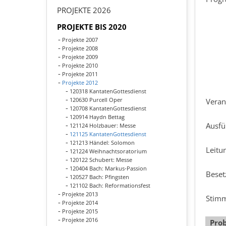
PROJEKTE 2026
PROJEKTE BIS 2020
Projekte 2007
Projekte 2008
Projekte 2009
Projekte 2010
Projekte 2011
Projekte 2012
120318 KantatenGottesdienst
120630 Purcell Oper
Veran
120708 KantatenGottesdienst
120914 Haydn Bettag
Ausfü
121124 Holzbauer: Messe
121125 KantatenGottesdienst
121213 Händel: Solomon
Leitu
121224 Weihnachtsoratorium
120122 Schubert: Messe
120404 Bach: Markus-Passion
Beset
120527 Bach: Pfingsten
121102 Bach: Reformationsfest
Projekte 2013
Stim
Projekte 2014
Projekte 2015
Projekte 2016
Pro