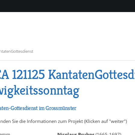
ntatenGottesdienst
A 121125 KantatenGottesd
igkeitssonntag
ten-Gottesdienst im Grossmünster
inden Sie die Informationen zum Projekt (Klicken auf "weiter")
ramm
Nicolaus Bruhns
(1665-1697)