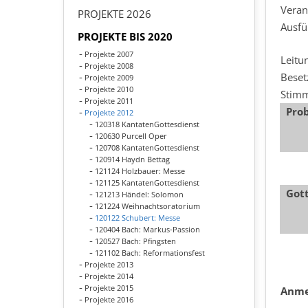
Veran
PROJEKTE 2026
Ausfü
PROJEKTE BIS 2020
Projekte 2007
Leitu
Projekte 2008
Beset
Projekte 2009
Projekte 2010
Stim
Projekte 2011
Pro
Projekte 2012
120318 KantatenGottesdienst
120630 Purcell Oper
120708 KantatenGottesdienst
120914 Haydn Bettag
121124 Holzbauer: Messe
121125 KantatenGottesdienst
Gott
121213 Händel: Solomon
121224 Weihnachtsoratorium
120122 Schubert: Messe
120404 Bach: Markus-Passion
120527 Bach: Pfingsten
121102 Bach: Reformationsfest
Projekte 2013
Projekte 2014
Projekte 2015
Anme
Projekte 2016