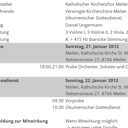
stalter
Katholischer Kirchenchor Meile
hrende
Vereinigte Kirchenchöre Meilen
(ökumenischer Gottesdienst)
ng
Daniel Ungermann
zung
3 Violine I, 3 Violine II, 2 Viola,
mung
A` = 415 Hz (barocke Stimmung
be
Samstag, 21. Januar 2012
Meilen, Katholische Kirche St. M
Stelzenstrasse 27, 8706 Meile
18:00-21:00
Probe Orchester, Solisten und 
esdienst
Sonntag, 22. Januar 2012
Meilen, Katholische Kirche St. M
Stelzenstrasse 27, 8706 Meile
09:30
Vorprobe
10:30
Ökumenischer Gottesdienst
ldung zur Mitwirkung
Wenn Mitwirkung möglich:
–> eintragen unter Doodle