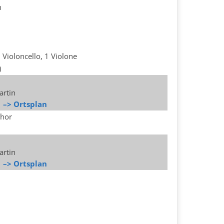
n
 2 Violoncello, 1 Violone
)
artin
n
–> Ortsplan
Chor
artin
n
–> Ortsplan