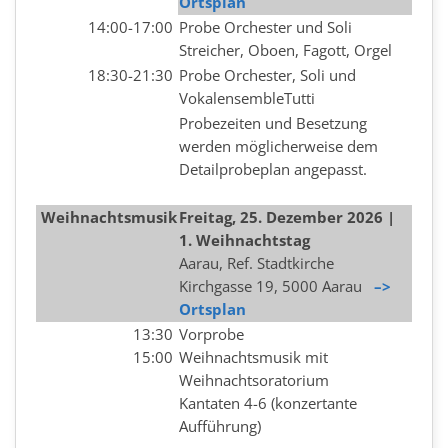
Ortsplan
14:00-17:00
Probe Orchester und Soli
Streicher, Oboen, Fagott, Orgel
18:30-21:30
Probe Orchester, Soli und
VokalensembleTutti
Probezeiten und Besetzung
werden möglicherweise dem
Detailprobeplan angepasst.
Weihnachtsmusik
Freitag, 25
.
Dezember
2026 |
1. Weihnachtstag
Aarau, Ref. Stadtkirche
Kirchgasse 19, 5000 Aarau
–>
Ortsplan
13:30
Vorprobe
15:00
Weihnachtsmusik mit
Weihnachtsoratorium
Kantaten 4-6 (konzertante
Aufführung)