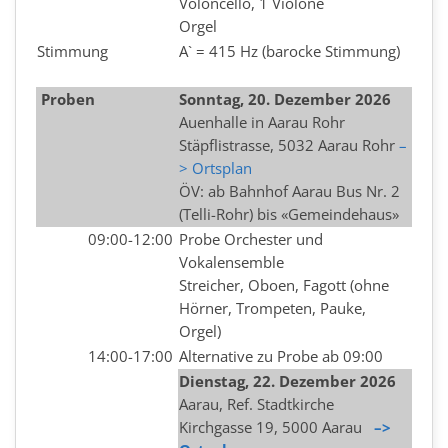
Voloncello, 1 Violone
Orgel
Stimmung
A` = 415 Hz (barocke Stimmung)
Proben
Sonntag, 20. Dezember 2026
Auenhalle in Aarau Rohr
Stäpflistrasse, 5032 Aarau Rohr
–
> Ortsplan
ÖV: ab Bahnhof Aarau Bus Nr. 2
(Telli-Rohr) bis «Gemeindehaus»
09:00-12:00
Probe Orchester und
Vokalensemble
Streicher, Oboen, Fagott (ohne
Hörner, Trompeten, Pauke,
Orgel)
14:00-17:00
Alternative zu Probe ab 09:00
Dienstag, 22.
Dezember
2026
Aarau, Ref. Stadtkirche
Kirchgasse 19, 5000 Aarau
–>