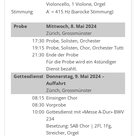
Violoncello, 1 Violone, Orgel
Stimmung
A` = 415 Hz (barocke Stimmung)
Probe
Mittwoch, 8. Mai 2024
Zürich, Grossmünster
17:30
Probe, Solisten, Orchester
19:15
Probe, Solisten, Chor, Orchester Tutti
21:30
Ende der Probe
Für die Probe wird ein 4stündiger
Dienst bezahlt.
Gottesdienst
Donnerstag, 9. Mai 2024 –
Auffahrt
Zürich, Grossmünster
08:15
Einsingen Chor
08:30
Vorprobe
10:00
Gottesdienst mit «Messe A-Dur» BWV
234
Besetzung: SAB Chor | 2Fl, 1Fg,
Streicher, Orgel