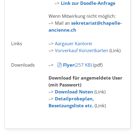
–>
Link zur Doodle-Anfrage
Wenn Mitwirkung nicht möglich:
–> Mail an
sekretariat@chapelle-
ancienne.ch
Links
–>
Aargauer Kantorei
–>
Vorverkauf Konzertkarten
(Link)
pdf
Downloads
–>
Flyer
(
257 KB
)
(pdf)
Download für angemeldete User
(mit Passwort)
–>
Download Noten
(Link)
–>
Detailprobeplan,
Besetzungsliste etc.
(Link)