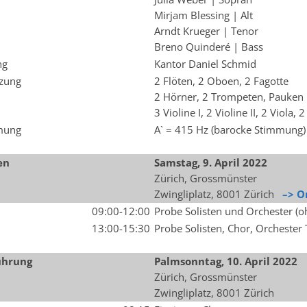
Mirjam Blessing | Alt
Arndt Krueger | Tenor
Breno Quinderé | Bass
ng
Kantor Daniel Schmid
zung
2 Flöten, 2 Oboen, 2 Fagotte
2 Hörner, 2 Trompeten, Pauken
3 Violine I, 2 Violine II, 2 Viola, 
mung
A` = 415 Hz (barocke Stimmung)
en
Samstag, 9.
April
2022
Zürich, Grossmünster
Zwingliplatz, 8001 Zürich
–> O
09:00-12:00
Probe Solisten und Orchester (
13:00-15:30
Probe Solisten, Chor, Orchester 
ührung
Palmsonntag, 10.
April
2022
Zürich, Grossmünster
Zwingliplatz, 8001 Zürich