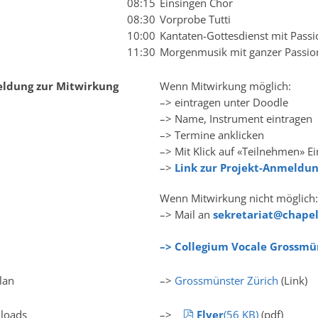
08:15
Einsingen Chor
08:30
Vorprobe Tutti
10:00
Kantaten-Gottesdienst mit Passi
11:30
Morgenmusik mit ganzer Passio
ldung zur Mitwirkung
Wenn Mitwirkung möglich:
–> eintragen unter Doodle
–> Name, Instrument eintragen
–> Termine anklicken
–> Mit Klick auf «Teilnehmen» E
–>
Link zur Projekt-Anmeldu
Wenn Mitwirkung nicht möglich:
–> Mail an
sekretariat@chapel
–> Collegium Vocale Grossmü
lan
–>
Grossmünster Zürich
(Link)
pdf
loads
–>
Flyer
(
56 KB
)
(pdf)