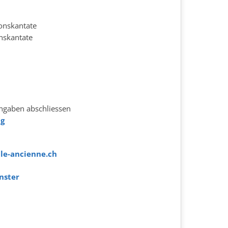
onskantate
nskantate
ingaben abschliessen
ng
le-ancienne.ch
nster