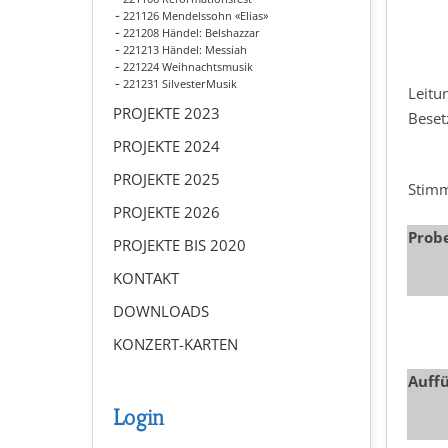
221126 Mendelssohn «Elias»
221208 Händel: Belshazzar
221213 Händel: Messiah
221224 Weihnachtsmusik
221231 SilvesterMusik
Leitu
PROJEKTE 2023
Beset
PROJEKTE 2024
PROJEKTE 2025
Stim
PROJEKTE 2026
Prob
PROJEKTE BIS 2020
KONTAKT
DOWNLOADS
KONZERT-KARTEN
Auff
Login