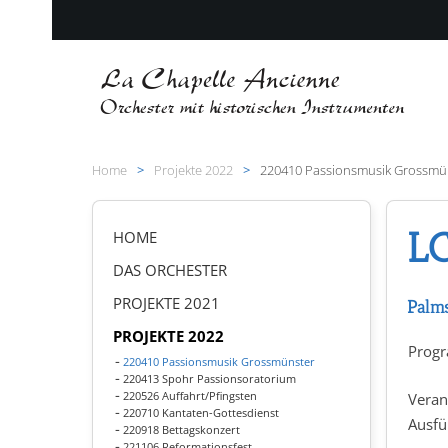
Zum Hauptinhalt springen
Home
Projekte 2022
220410 Passionsmusik Grossmü
LC
HOME
DAS ORCHESTER
PROJEKTE 2021
Palms
PROJEKTE 2022
Prog
220410 Passionsmusik Grossmünster
220413 Spohr Passionsoratorium
220526 Auffahrt/Pfingsten
Veran
220710 Kantaten-Gottesdienst
Ausfü
220918 Bettagskonzert
221106 Reformationsfest