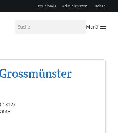
Downloads
Administrator
Suchen
Menü
 Grossmünster
0-1812)
nden»