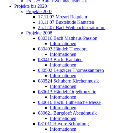
261225 Aarau Weihnachtsmusik
Projekte bis 2020
Projekte 2007
17.11.07 Mozart Requiem
18.11.07 Buxtehude Kantaten
25.12.07 BachWeihnachtsoratorium
Projekte 2008
080316 Bach Matthäus-Passion
Informationen
080403 Händel: Theodora
Informationen
080413 Bach: Kantaten
Informationen
080502 Leipziger Thomaskantoren
Informationen
080524 Schubert: Kirchenmusik
Informationen
080613 Händel: Orgelkonzerte
Informationen
080616 Bach: Lutherische Messe
Informationen
080621 Burgdorf: Abendmusik
Informationen
081011 Haydn: Schöpfung
Informationen