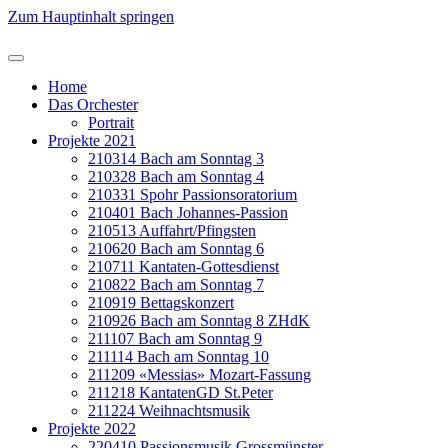
Zum Hauptinhalt springen
Home
Das Orchester
Portrait
Projekte 2021
210314 Bach am Sonntag 3
210328 Bach am Sonntag 4
210331 Spohr Passionsoratorium
210401 Bach Johannes-Passion
210513 Auffahrt/Pfingsten
210620 Bach am Sonntag 6
210711 Kantaten-Gottesdienst
210822 Bach am Sonntag 7
210919 Bettagskonzert
210926 Bach am Sonntag 8 ZHdK
211107 Bach am Sonntag 9
211114 Bach am Sonntag 10
211209 «Messias» Mozart-Fassung
211218 KantatenGD St.Peter
211224 Weihnachtsmusik
Projekte 2022
220410 Passionsmusik Grossmünster