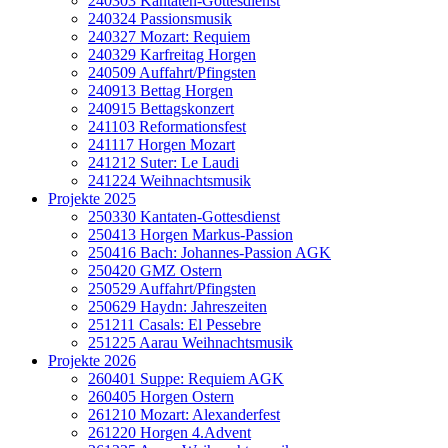
240303 Kantaten-Gottesdienst
240324 Passionsmusik
240327 Mozart: Requiem
240329 Karfreitag Horgen
240509 Auffahrt/Pfingsten
240913 Bettag Horgen
240915 Bettagskonzert
241103 Reformationsfest
241117 Horgen Mozart
241212 Suter: Le Laudi
241224 Weihnachtsmusik
Projekte 2025
250330 Kantaten-Gottesdienst
250413 Horgen Markus-Passion
250416 Bach: Johannes-Passion AGK
250420 GMZ Ostern
250529 Auffahrt/Pfingsten
250629 Haydn: Jahreszeiten
251211 Casals: El Pessebre
251225 Aarau Weihnachtsmusik
Projekte 2026
260401 Suppe: Requiem AGK
260405 Horgen Ostern
261210 Mozart: Alexanderfest
261220 Horgen 4.Advent