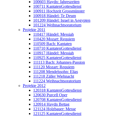
100603 Haydn: Jahreszeiten
100711 KantatenGottesdienst
100911 Hochzeit Grossmünster
100918 Händel: Te Deum
101209 Händel: Israel in Aegypten
101224 Weihnachtsoratorium
Projekte 2011
110417 Händel: Messiah
110420 Mozart: Requiem
110509 Bach: Kantaten
110710 KantatenGottesdienst
110917 Händel: Messiah
110925 KantatenGottesdienst
111113 Bach: Johannes-Passion
111120 Mozart: Requiem
111208 Mendelssohn: Elias
111218 Zäller Wiehnacht
111224 Weihnachtsoratorium
Projekte 2012
120318 KantatenGottesdienst
120630 Purcell Oper
120708 KantatenGottesdienst
120914 Haydn Bettag
121124 Holzbauer: Messe
121125 KantatenGottesdienst