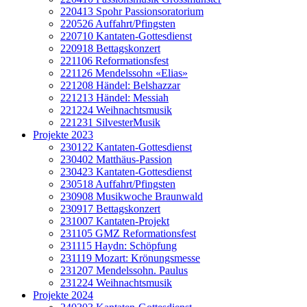
220413 Spohr Passionsoratorium
220526 Auffahrt/Pfingsten
220710 Kantaten-Gottesdienst
220918 Bettagskonzert
221106 Reformationsfest
221126 Mendelssohn «Elias»
221208 Händel: Belshazzar
221213 Händel: Messiah
221224 Weihnachtsmusik
221231 SilvesterMusik
Projekte 2023
230122 Kantaten-Gottesdienst
230402 Matthäus-Passion
230423 Kantaten-Gottesdienst
230518 Auffahrt/Pfingsten
230908 Musikwoche Braunwald
230917 Bettagskonzert
231007 Kantaten-Projekt
231105 GMZ Reformationsfest
231115 Haydn: Schöpfung
231119 Mozart: Krönungsmesse
231207 Mendelssohn. Paulus
231224 Weihnachtsmusik
Projekte 2024