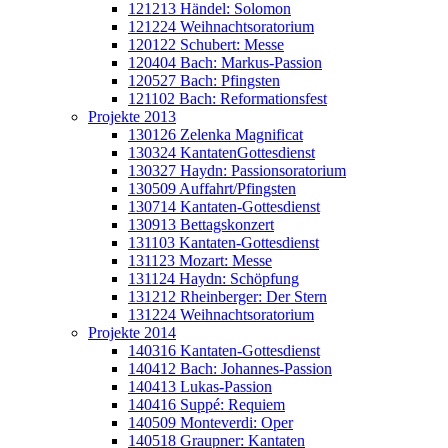
121213 Händel: Solomon
121224 Weihnachtsoratorium
120122 Schubert: Messe
120404 Bach: Markus-Passion
120527 Bach: Pfingsten
121102 Bach: Reformationsfest
Projekte 2013
130126 Zelenka Magnificat
130324 KantatenGottesdienst
130327 Haydn: Passionsoratorium
130509 Auffahrt/Pfingsten
130714 Kantaten-Gottesdienst
130913 Bettagskonzert
131103 Kantaten-Gottesdienst
131123 Mozart: Messe
131124 Haydn: Schöpfung
131212 Rheinberger: Der Stern
131224 Weihnachtsoratorium
Projekte 2014
140316 Kantaten-Gottesdienst
140412 Bach: Johannes-Passion
140413 Lukas-Passion
140416 Suppé: Requiem
140509 Monteverdi: Oper
140518 Graupner: Kantaten