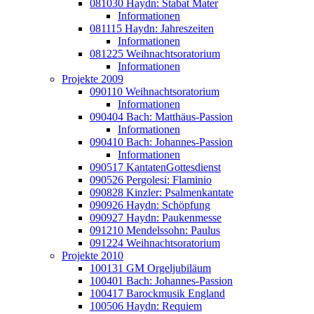
081030 Haydn: Stabat Mater
Informationen
081115 Haydn: Jahreszeiten
Informationen
081225 Weihnachtsoratorium
Informationen
Projekte 2009
090110 Weihnachtsoratorium
Informationen
090404 Bach: Matthäus-Passion
Informationen
090410 Bach: Johannes-Passion
Informationen
090517 KantatenGottesdienst
090526 Pergolesi: Flaminio
090828 Kinzler: Psalmenkantate
090926 Haydn: Schöpfung
090927 Haydn: Paukenmesse
091210 Mendelssohn: Paulus
091224 Weihnachtsoratorium
Projekte 2010
100131 GM Orgeljubiläum
100401 Bach: Johannes-Passion
100417 Barockmusik England
100506 Haydn: Requiem