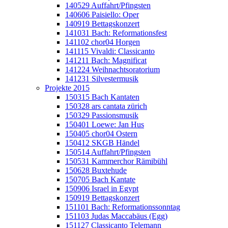
140529 Auffahrt/Pfingsten
140606 Paisiello: Oper
140919 Bettagskonzert
141031 Bach: Reformationsfest
141102 chor04 Horgen
141115 Vivaldi: Classicanto
141211 Bach: Magnificat
141224 Weihnachtsoratorium
141231 Silvestermusik
Projekte 2015
150315 Bach Kantaten
150328 ars cantata zürich
150329 Passionsmusik
150401 Loewe: Jan Hus
150405 chor04 Ostern
150412 SKGB Händel
150514 Auffahrt/Pfingsten
150531 Kammerchor Rämibühl
150628 Buxtehude
150705 Bach Kantate
150906 Israel in Egypt
150919 Bettagskonzert
151101 Bach: Reformationssonntag
151103 Judas Maccabäus (Egg)
151127 Classicanto Telemann