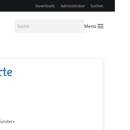
Downloads
Administrator
Suchen
Menü
rte
smünster»