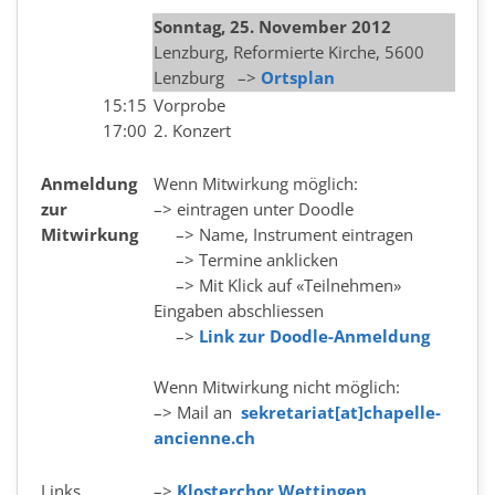
Sonntag, 25. November 2012
Lenzburg, Reformierte Kirche, 5600
Lenzburg –>
Ortsplan
15:15
Vorprobe
17:00
2. Konzert
Anmeldung
Wenn Mitwirkung möglich:
zur
–> eintragen unter Doodle
Mitwirkung
–> Name, Instrument eintragen
–> Termine anklicken
–> Mit Klick auf «Teilnehmen»
Eingaben abschliessen
–>
Link zur Doodle-Anmeldung
Wenn Mitwirkung nicht möglich:
–> Mail an
sekretariat[at]chapelle-
ancienne.ch
Links
–>
Klosterchor Wettingen