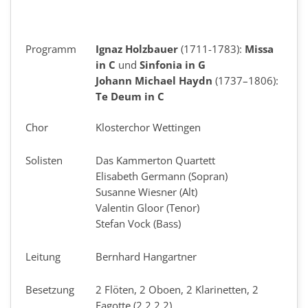
Programm
Ignaz Holzbauer
(1711-1783):
Missa
in C
und
Sinfonia in G
Johann Michael Haydn
(1737–1806):
Te Deum in C
Chor
Klosterchor Wettingen
Solisten
Das Kammerton Quartett
Elisabeth Germann (Sopran)
Susanne Wiesner (Alt)
Valentin Gloor (Tenor)
Stefan Vock (Bass)
Leitung
Bernhard Hangartner
Besetzung
2 Flöten, 2 Oboen, 2 Klarinetten, 2
Fagotte (2.2.2.2)