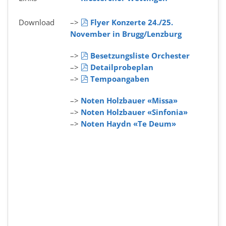
pdf
Download
–>
Flyer Konzerte 24./25.
November in Brugg/Lenzburg
pdf
–>
Besetzungsliste Orchester
pdf
–>
Detailprobeplan
pdf
–>
Tempoangaben
–>
Noten Holzbauer «Missa»
–>
Noten Holzbauer «Sinfonia»
–>
Noten Haydn «Te Deum»