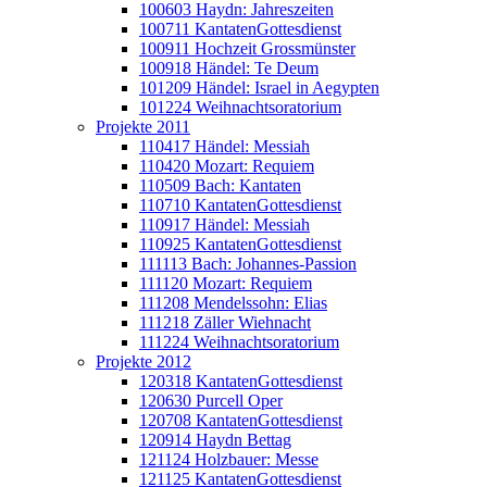
100603 Haydn: Jahreszeiten
100711 KantatenGottesdienst
100911 Hochzeit Grossmünster
100918 Händel: Te Deum
101209 Händel: Israel in Aegypten
101224 Weihnachtsoratorium
Projekte 2011
110417 Händel: Messiah
110420 Mozart: Requiem
110509 Bach: Kantaten
110710 KantatenGottesdienst
110917 Händel: Messiah
110925 KantatenGottesdienst
111113 Bach: Johannes-Passion
111120 Mozart: Requiem
111208 Mendelssohn: Elias
111218 Zäller Wiehnacht
111224 Weihnachtsoratorium
Projekte 2012
120318 KantatenGottesdienst
120630 Purcell Oper
120708 KantatenGottesdienst
120914 Haydn Bettag
121124 Holzbauer: Messe
121125 KantatenGottesdienst