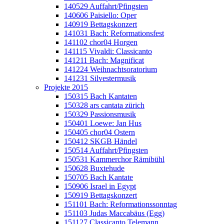
140529 Auffahrt/Pfingsten
140606 Paisiello: Oper
140919 Bettagskonzert
141031 Bach: Reformationsfest
141102 chor04 Horgen
141115 Vivaldi: Classicanto
141211 Bach: Magnificat
141224 Weihnachtsoratorium
141231 Silvestermusik
Projekte 2015
150315 Bach Kantaten
150328 ars cantata zürich
150329 Passionsmusik
150401 Loewe: Jan Hus
150405 chor04 Ostern
150412 SKGB Händel
150514 Auffahrt/Pfingsten
150531 Kammerchor Rämibühl
150628 Buxtehude
150705 Bach Kantate
150906 Israel in Egypt
150919 Bettagskonzert
151101 Bach: Reformationssonntag
151103 Judas Maccabäus (Egg)
151127 Classicanto Telemann