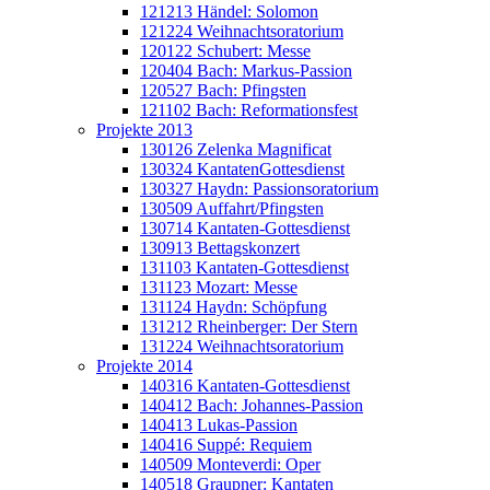
121213 Händel: Solomon
121224 Weihnachtsoratorium
120122 Schubert: Messe
120404 Bach: Markus-Passion
120527 Bach: Pfingsten
121102 Bach: Reformationsfest
Projekte 2013
130126 Zelenka Magnificat
130324 KantatenGottesdienst
130327 Haydn: Passionsoratorium
130509 Auffahrt/Pfingsten
130714 Kantaten-Gottesdienst
130913 Bettagskonzert
131103 Kantaten-Gottesdienst
131123 Mozart: Messe
131124 Haydn: Schöpfung
131212 Rheinberger: Der Stern
131224 Weihnachtsoratorium
Projekte 2014
140316 Kantaten-Gottesdienst
140412 Bach: Johannes-Passion
140413 Lukas-Passion
140416 Suppé: Requiem
140509 Monteverdi: Oper
140518 Graupner: Kantaten