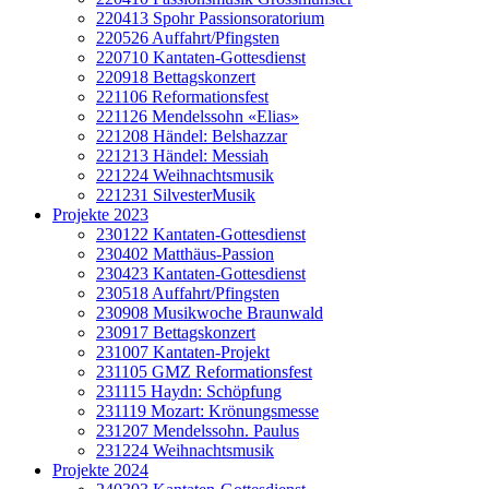
220413 Spohr Passionsoratorium
220526 Auffahrt/Pfingsten
220710 Kantaten-Gottesdienst
220918 Bettagskonzert
221106 Reformationsfest
221126 Mendelssohn «Elias»
221208 Händel: Belshazzar
221213 Händel: Messiah
221224 Weihnachtsmusik
221231 SilvesterMusik
Projekte 2023
230122 Kantaten-Gottesdienst
230402 Matthäus-Passion
230423 Kantaten-Gottesdienst
230518 Auffahrt/Pfingsten
230908 Musikwoche Braunwald
230917 Bettagskonzert
231007 Kantaten-Projekt
231105 GMZ Reformationsfest
231115 Haydn: Schöpfung
231119 Mozart: Krönungsmesse
231207 Mendelssohn. Paulus
231224 Weihnachtsmusik
Projekte 2024