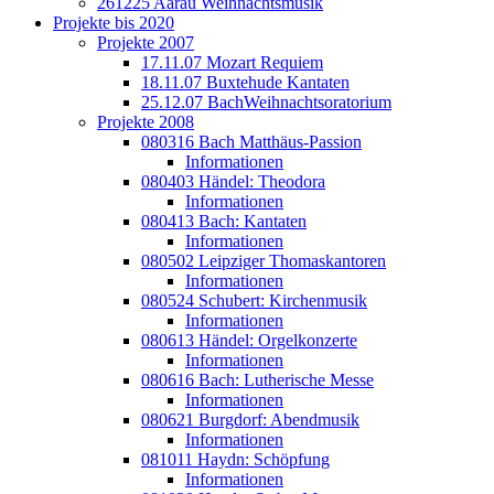
261225 Aarau Weihnachtsmusik
Projekte bis 2020
Projekte 2007
17.11.07 Mozart Requiem
18.11.07 Buxtehude Kantaten
25.12.07 BachWeihnachtsoratorium
Projekte 2008
080316 Bach Matthäus-Passion
Informationen
080403 Händel: Theodora
Informationen
080413 Bach: Kantaten
Informationen
080502 Leipziger Thomaskantoren
Informationen
080524 Schubert: Kirchenmusik
Informationen
080613 Händel: Orgelkonzerte
Informationen
080616 Bach: Lutherische Messe
Informationen
080621 Burgdorf: Abendmusik
Informationen
081011 Haydn: Schöpfung
Informationen