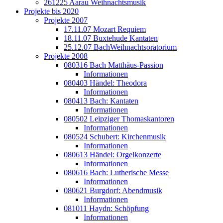
261225 Aarau Weihnachtsmusik
Projekte bis 2020
Projekte 2007
17.11.07 Mozart Requiem
18.11.07 Buxtehude Kantaten
25.12.07 BachWeihnachtsoratorium
Projekte 2008
080316 Bach Matthäus-Passion
Informationen
080403 Händel: Theodora
Informationen
080413 Bach: Kantaten
Informationen
080502 Leipziger Thomaskantoren
Informationen
080524 Schubert: Kirchenmusik
Informationen
080613 Händel: Orgelkonzerte
Informationen
080616 Bach: Lutherische Messe
Informationen
080621 Burgdorf: Abendmusik
Informationen
081011 Haydn: Schöpfung
Informationen