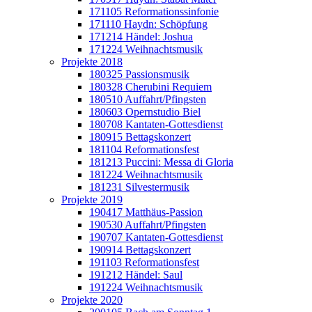
171105 Reformationssinfonie
171110 Haydn: Schöpfung
171214 Händel: Joshua
171224 Weihnachtsmusik
Projekte 2018
180325 Passionsmusik
180328 Cherubini Requiem
180510 Auffahrt/Pfingsten
180603 Opernstudio Biel
180708 Kantaten-Gottesdienst
180915 Bettagskonzert
181104 Reformationsfest
181213 Puccini: Messa di Gloria
181224 Weihnachtsmusik
181231 Silvestermusik
Projekte 2019
190417 Matthäus-Passion
190530 Auffahrt/Pfingsten
190707 Kantaten-Gottesdienst
190914 Bettagskonzert
191103 Reformationsfest
191212 Händel: Saul
191224 Weihnachtsmusik
Projekte 2020