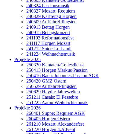
240303 Kantaten-Gottesdienst
240324 Passionsmusik
240327 Mozart: Requiem
240329 Karfreitag Horgen
240509 Auffahrt/Pfingsten
240913 Bettag Horgen
240915 Bettagskonzert
241103 Reformationsfest
241117 Horgen Mozart
241212 Suter: Le Laudi
241224 Weihnachtsmusik
Projekte 2025
250330 Kantaten-Gottesdienst
250413 Horgen Markus-Passion
250416 Bach: Johannes-Passion AGK
250420 GMZ Ostern
250529 Auffahrt/Pfingsten
250629 Haydn: Jahreszeiten
251211 Casals: El Pessebre
251225 Aarau Weihnachtsmusik
Projekte 2026
260401 Suppe: Requiem AGK
260405 Horgen Ostern
261210 Mozart: Alexanderfest
261220 Horgen 4.Advent