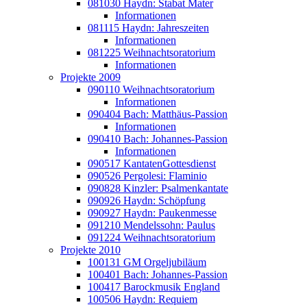
081030 Haydn: Stabat Mater
Informationen
081115 Haydn: Jahreszeiten
Informationen
081225 Weihnachtsoratorium
Informationen
Projekte 2009
090110 Weihnachtsoratorium
Informationen
090404 Bach: Matthäus-Passion
Informationen
090410 Bach: Johannes-Passion
Informationen
090517 KantatenGottesdienst
090526 Pergolesi: Flaminio
090828 Kinzler: Psalmenkantate
090926 Haydn: Schöpfung
090927 Haydn: Paukenmesse
091210 Mendelssohn: Paulus
091224 Weihnachtsoratorium
Projekte 2010
100131 GM Orgeljubiläum
100401 Bach: Johannes-Passion
100417 Barockmusik England
100506 Haydn: Requiem