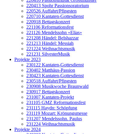
220410 Passionsmusik Grossmünster
220413 Spohr Passionsoratorium
220526 Auffahrt/Pfingsten
220710 Kantaten-Gottesdienst
220918 Bettagskonzert
221106 Reformationsfest
221126 Mendelssohn «Elias»
221208 Händel: Belshazzar
221213 Händel: Messiah
221224 Weihnachtsmusik
221231 SilvesterMusik
Projekte 2023
230122 Kantaten-Gottesdienst
230402 Matthäus-Passion
230423 Kantaten-Gottesdienst
230518 Auffahrt/Pfingsten
230908 Musikwoche Braunwald
230917 Bettagskonzert
231007 Kantaten-Projekt
231105 GMZ Reformationsfest
231115 Haydn: Schöpfung
231119 Mozart: Krönungsmesse
231207 Mendelssohn. Paulus
231224 Weihnachtsmusik
Projekte 2024