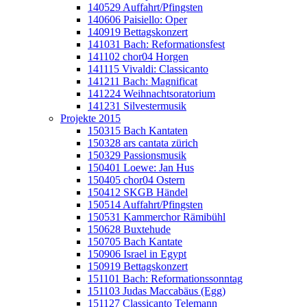
140529 Auffahrt/Pfingsten
140606 Paisiello: Oper
140919 Bettagskonzert
141031 Bach: Reformationsfest
141102 chor04 Horgen
141115 Vivaldi: Classicanto
141211 Bach: Magnificat
141224 Weihnachtsoratorium
141231 Silvestermusik
Projekte 2015
150315 Bach Kantaten
150328 ars cantata zürich
150329 Passionsmusik
150401 Loewe: Jan Hus
150405 chor04 Ostern
150412 SKGB Händel
150514 Auffahrt/Pfingsten
150531 Kammerchor Rämibühl
150628 Buxtehude
150705 Bach Kantate
150906 Israel in Egypt
150919 Bettagskonzert
151101 Bach: Reformationssonntag
151103 Judas Maccabäus (Egg)
151127 Classicanto Telemann