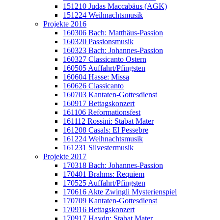
151210 Judas Maccabäus (AGK)
151224 Weihnachtsmusik
Projekte 2016
160306 Bach: Matthäus-Passion
160320 Passionsmusik
160323 Bach: Johannes-Passion
160327 Classicanto Ostern
160505 Auffahrt/Pfingsten
160604 Hasse: Missa
160626 Classicanto
160703 Kantaten-Gottesdienst
160917 Bettagskonzert
161106 Reformationsfest
161112 Rossini: Stabat Mater
161208 Casals: El Pessebre
161224 Weihnachtsmusik
161231 Silvestermusik
Projekte 2017
170318 Bach: Johannes-Passion
170401 Brahms: Requiem
170525 Auffahrt/Pfingsten
170616 Akte Zwingli Mysterienspiel
170709 Kantaten-Gottesdienst
170916 Bettagskonzert
170917 Haydn: Stabat Mater