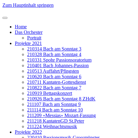
Zum Hauptinhalt springen
Home
Das Orchester
Portrait
Projekte 2021
210314 Bach am Sonntag 3
210328 Bach am Sonntag 4
210331 Spohr Passionsoratorium
210401 Bach Johannes-Passion
210513 Auffahrt/Pfingsten
210620 Bach am Sonntag 6
210711 Kantaten-Gottesdienst
210822 Bach am Sonntag 7
210919 Bettagskonzert
210926 Bach am Sonntag 8 ZHdK
211107 Bach am Sonntag 9
211114 Bach am Sonntag 10
211209 «Messias» Mozart-Fassung
211218 KantatenGD St.Peter
211224 Weihnachtsmusik
Projekte 2022
220410 Passionsmusik Grossmünster