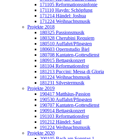
171105 Reformationssinfonie
171110 Haydn: Schöpfung
171214 Händel: Joshua
171224 Weihnachtsmusik
Projekte 2018
180325 Passionsmusik
180328 Cherubini Requiem
180510 Auffahrt/Pfingsten
180603 Opernstudio Biel
180708 Kantaten-Gottesdienst
180915 Bettagskonzert
181104 Reformationsfest
181213 Puccini: Messa di Gloria
181224 Weihnachtsmusik
181231 Silvestermusik
Projekte 2019
190417 Matthäus-Passion
190530 Auffahrt/Pfingsten
190707 Kantaten-Gottesdienst
190914 Bettagskonzert
191103 Reformationsfest
191212 Händel: Saul
191224 Weihnachtsmusik
Projekte 2020
200105 Bach am Sonntag 1