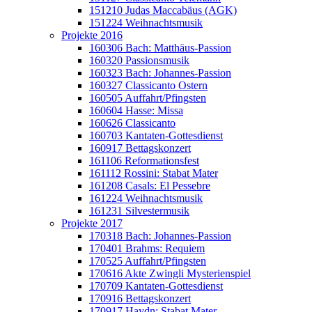
151210 Judas Maccabäus (AGK)
151224 Weihnachtsmusik
Projekte 2016
160306 Bach: Matthäus-Passion
160320 Passionsmusik
160323 Bach: Johannes-Passion
160327 Classicanto Ostern
160505 Auffahrt/Pfingsten
160604 Hasse: Missa
160626 Classicanto
160703 Kantaten-Gottesdienst
160917 Bettagskonzert
161106 Reformationsfest
161112 Rossini: Stabat Mater
161208 Casals: El Pessebre
161224 Weihnachtsmusik
161231 Silvestermusik
Projekte 2017
170318 Bach: Johannes-Passion
170401 Brahms: Requiem
170525 Auffahrt/Pfingsten
170616 Akte Zwingli Mysterienspiel
170709 Kantaten-Gottesdienst
170916 Bettagskonzert
170917 Haydn: Stabat Mater