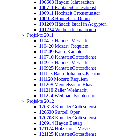
100603 Haydn: Jahreszeiten
100711 KantatenGottesdienst
100911 Hochzeit Grossmünster
100918 Händel: Te Deum
101209 Händel: Israel in Aegypten
101224 Weihnachtsoratorium
Projekte 2011
110417 Händel: Messiah
110420 Mozart: Requiem
110509 Bach: Kantaten
110710 KantatenGottesdienst
110917 Händel: Messiah
110925 KantatenGottesdienst
111113 Bach: Johannes-Passion
111120 Mozart: Requiem
111208 Mendelssohn: Elias
111218 Zäller Wiehnacht
111224 Weihnachtsoratorium
Projekte 2012
120318 KantatenGottesdienst
120630 Purcell Oper
120708 KantatenGottesdienst
120914 Haydn Bettag
121124 Holzbauer: Messe
121125 KantatenGottesdienst