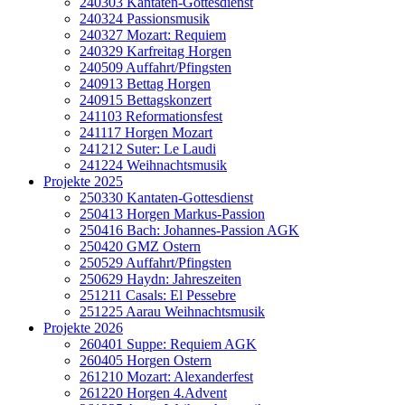
240303 Kantaten-Gottesdienst
240324 Passionsmusik
240327 Mozart: Requiem
240329 Karfreitag Horgen
240509 Auffahrt/Pfingsten
240913 Bettag Horgen
240915 Bettagskonzert
241103 Reformationsfest
241117 Horgen Mozart
241212 Suter: Le Laudi
241224 Weihnachtsmusik
Projekte 2025
250330 Kantaten-Gottesdienst
250413 Horgen Markus-Passion
250416 Bach: Johannes-Passion AGK
250420 GMZ Ostern
250529 Auffahrt/Pfingsten
250629 Haydn: Jahreszeiten
251211 Casals: El Pessebre
251225 Aarau Weihnachtsmusik
Projekte 2026
260401 Suppe: Requiem AGK
260405 Horgen Ostern
261210 Mozart: Alexanderfest
261220 Horgen 4.Advent