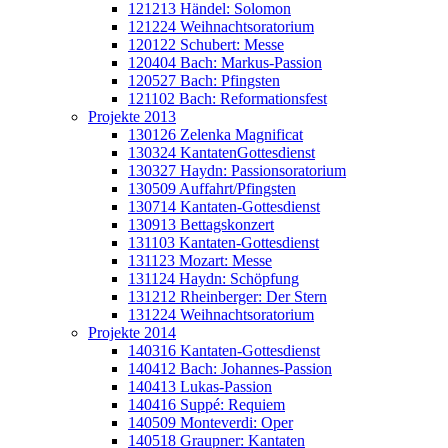
121213 Händel: Solomon
121224 Weihnachtsoratorium
120122 Schubert: Messe
120404 Bach: Markus-Passion
120527 Bach: Pfingsten
121102 Bach: Reformationsfest
Projekte 2013
130126 Zelenka Magnificat
130324 KantatenGottesdienst
130327 Haydn: Passionsoratorium
130509 Auffahrt/Pfingsten
130714 Kantaten-Gottesdienst
130913 Bettagskonzert
131103 Kantaten-Gottesdienst
131123 Mozart: Messe
131124 Haydn: Schöpfung
131212 Rheinberger: Der Stern
131224 Weihnachtsoratorium
Projekte 2014
140316 Kantaten-Gottesdienst
140412 Bach: Johannes-Passion
140413 Lukas-Passion
140416 Suppé: Requiem
140509 Monteverdi: Oper
140518 Graupner: Kantaten