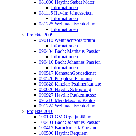
081030 Haydn: Stabat Mater
Informationen
081115 Haydn: Jahreszeiten
Informationen
081225 Weihnachtsoratorium
Informationen
Projekte 2009
090110 Weihnachtsoratorium
Informationen
090404 Bach: Matthäus-Passion
Informationen
090410 Bach: Johannes-Passion
Informationen
090517 KantatenGottesdienst
090526 Pergolesi: Flaminio
090828 Kinzler: Psalmenkantate
090926 Haydn: Schöpfung
090927 Haydn: Paukenmesse
091210 Mendelssohn: Paulus
091224 Weihnachtsoratorium
Projekte 2010
100131 GM Orgeljubiläum
100401 Bach: Johannes-Passion
100417 Barockmusik England
100506 Haydn: Requiem