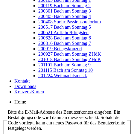
200105 Bach am Sonntag 1
200119 Bach am Sonntag 2
200301 Bach am Sonntag 3
200405 Bach am Sonntag 4
200408 Spohr Passionsoratorium
200517 Bach am Sonntag 5
200521 Auffahrt/Pfingsten
200628 Bach am Sonntag 6
200816 Bach am Sonntag 7
200919 Bettagskonzert
200927 Bach am Sonntag ZHdK
201018 Bach am Sonntag ZHdK
201101 Bach am Sonntag 9
201115 Bach am Sonntag 10
201224 Weihnachtsmusik
Kontakt
Downloads
Konzert-Karten
Home
Bitte die E-Mail-Adresse des Benutzerkontos eingeben. Ein
Bestätigungscode wird dann an diese verschickt. Sobald der
Code vorliegt, kann ein neues Passwort für das Benutzerkonto
festgelegt werden.