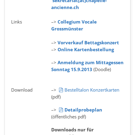
sekretariat[at]chapelle-
ancienne.ch
Links
–>
Collegium Vocale
Grossmünster
–>
Vorverkauf Bettagskonzert
–>
Online Kartenbestellung
–>
Anmeldung zum Mittagessen
Sonntag 15.9.2013
(Doodle)
pdf
Download
–>
Bestelltalon Konzertkarten
(pdf)
pdf
–>
Detailprobeplan
(öffentliches pdf)
Downloads nur für