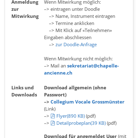
Anmeldung
Wenn Mitwirkung möglich:
zur
–> eintragen unter Doodle
Mitwirkung
–> Name, Instrument eintragen
–> Termine anklicken
–> Mit Klick auf «Teilnehmen»
Eingaben abschliessen
–>
zur Doodle-Anfrage
Wenn Mitwirkung nicht möglich:
–> Mail an
sekretariat@chapelle-
ancienne.ch
Links und
Download allgemein (ohne
Downloads
Passwort)
–>
Collegium Vocale Grossmünster
(Link)
pdf
–>
Flyer
(
890 KB
)
(pdf)
pdf
–>
Detailprobeplan
(
39 KB
)
(pdf)
Download für angemeldet User
(mit